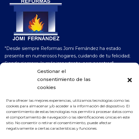
"Desde siempre Reformas Jomi Fernández ha estado
presente en numerosos hogares, cuidando de tu felicidad;
Siendo siempre, lo más importante, para nosotros".
Gestionar el
consentimiento de las
658 77 06 52
cookies
Para ofrecer las mejores experiencias, utilizamos tecnologías como las
CONTACTO
cookies para almacenar y/o acceder a la información del dispositivo. El
consentimiento de estas tecnologías nos permitirá procesar datos como
reformas_jomifernandez@hotmail.com
el comportamiento de navegación o las identificaciones únicas en este
sitio. No consentir o retirar el consentimiento, puede afectar
negativamente a ciertas características y funciones.