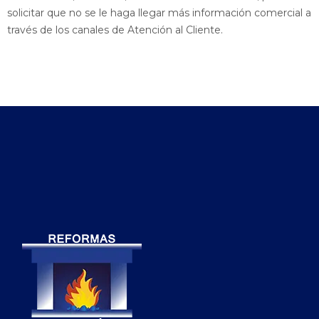
solicitar que no se le haga llegar más información comercial a
través de los canales de Atención al Cliente.