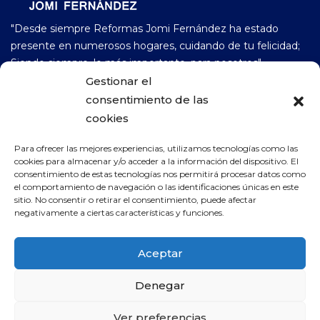
"Desde siempre Reformas Jomi Fernández ha estado
presente en numerosos hogares, cuidando de tu felicidad;
Siendo siempre, lo más importante, para nosotros".
Gestionar el
consentimiento de las
658 77 06 52
cookies
Para ofrecer las mejores experiencias, utilizamos tecnologías como las
CONTACTO
cookies para almacenar y/o acceder a la información del dispositivo. El
consentimiento de estas tecnologías nos permitirá procesar datos como
reformas_jomifernandez@hotmail.com
el comportamiento de navegación o las identificaciones únicas en este
sitio. No consentir o retirar el consentimiento, puede afectar
negativamente a ciertas características y funciones.
Aceptar
Copyright © Reformas Jomi Fernández | Todos los Derechos
Denegar
Reservados.
Ver preferencias