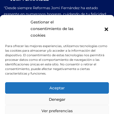
"Desde siempre Reformas Jomi Fernández ha estado
presente en numerosos hogares, cuidando de tu felicidad;
Siendo siempre, lo más importante, para nosotros".
Gestionar el
consentimiento de las
cookies
658 77 06 52
Para ofrecer las mejores experiencias, utilizamos tecnologías como
las cookies para almacenar y/o acceder a la información del
CONTACTO
dispositivo. El consentimiento de estas tecnologías nos permitirá
procesar datos como el comportamiento de navegación o las
reformas_jomifernandez@hotmail.com
identificaciones únicas en este sitio. No consentir o retirar el
consentimiento, puede afectar negativamente a ciertas
características y funciones.
Aceptar
Copyright © Reformas Jomi Fernández | Todos los Derechos
Denegar
Reservados.
Ver preferencias