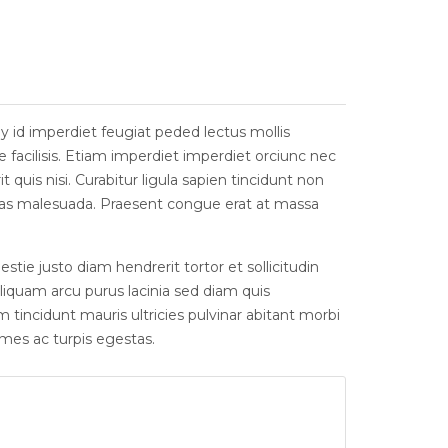
y id imperdiet feugiat peded lectus mollis
e facilisis. Etiam imperdiet imperdiet orciunc nec
quis nisi. Curabitur ligula sapien tincidunt non
as malesuada. Praesent congue erat at massa
tie justo diam hendrerit tortor et sollicitudin
 Aliquam arcu purus lacinia sed diam quis
tincidunt mauris ultricies pulvinar abitant morbi
mes ac turpis egestas.