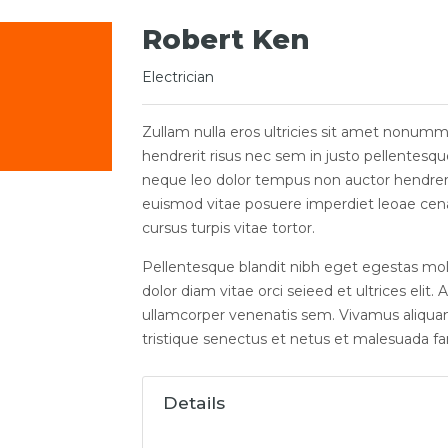
Robert Ken
Electrician
gram
Zullam nulla eros ultricies sit amet nonumm
hendrerit risus nec sem in justo pellentesqu
neque leo dolor tempus non auctor hendrerit 
euismod vitae posuere imperdiet leoae cen
cursus turpis vitae tortor.
Pellentesque blandit nibh eget egestas moles
dolor diam vitae orci seieed et ultrices elit.
ullamcorper venenatis sem. Vivamus aliquam 
tristique senectus et netus et malesuada fa
Details